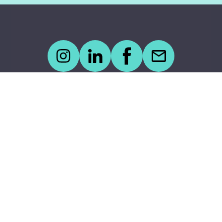
Kontakt
Impressum
Anmeldung zum
Newsletter
FAQs
Datenschutzrichtlinien
Hilfebereich
Nutzungsbedingungen
User Testing
Barrierefreiheit
Initiativgefördert
bis zum 31.12.24
durch:
Made with ♥ by the NELE team